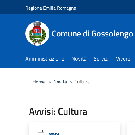
Salta al contenuto principale
Regione Emilia Romagna
Comune di Gossolengo
Amministrazione
Novità
Servizi
Vivere 
Home
>
Novità
>
Cultura
Avvisi: Cultura
AVVISI