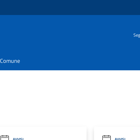
Seg
il Comune
AVVISI
AVVISI