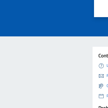
Cont
Prob