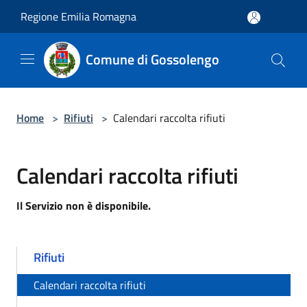
Salta al contenuto principale
Regione Emilia Romagna
Comune di Gossolengo
Home
>
Rifiuti
>
Calendari raccolta rifiuti
Calendari raccolta rifiuti
Il Servizio non è disponibile.
Rifiuti
Calendari raccolta rifiuti