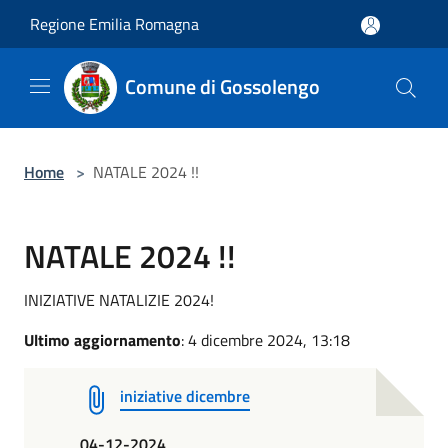
Salta al contenuto principale
Regione Emilia Romagna
Comune di Gossolengo
Home
>
NATALE 2024 !!
NATALE 2024 !!
INIZIATIVE NATALIZIE 2024!
Ultimo aggiornamento
: 4 dicembre 2024, 13:18
iniziative dicembre
04-12-2024