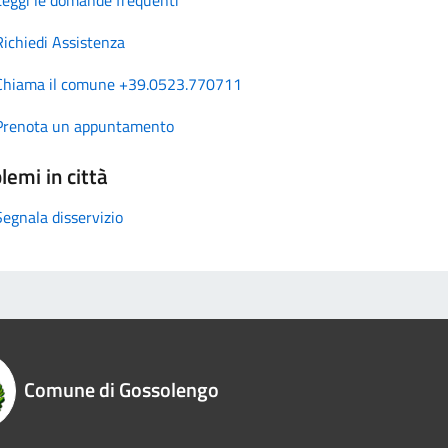
Richiedi Assistenza
Chiama il comune +39.0523.770711
Prenota un appuntamento
lemi in città
Segnala disservizio
Comune di Gossolengo