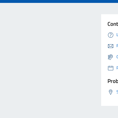
Cont
Prob