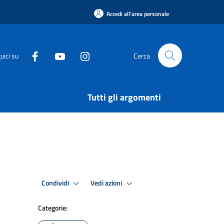
Accedi all'area personale
uici su
Cerca
Tutti gli argomenti
Condividi
Vedi azioni
Categorie: