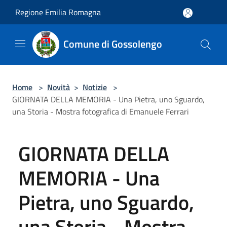
Salta al contenuto principale
Regione Emilia Romagna
Comune di Gossolengo
Home
>
Novità
>
Notizie
>
GIORNATA DELLA MEMORIA - Una Pietra, uno Sguardo,
una Storia - Mostra fotografica di Emanuele Ferrari
GIORNATA DELLA
MEMORIA - Una
Pietra, uno Sguardo,
una Storia - Mostra