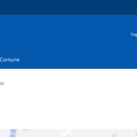
Seg
il Comune
ia