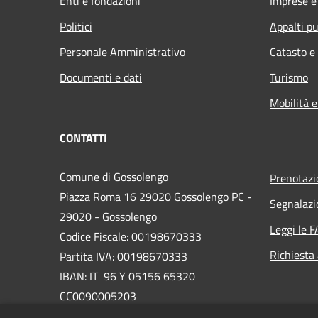
Enti e fondazioni
Imprese 
Politici
Appalti pu
Personale Amministrativo
Catasto e
Documenti e dati
Turismo
Mobilità e
CONTATTI
Comune di Gossolengo
Prenotaz
Piazza Roma 16 29020 Gossolengo PC -
Segnalazi
29020 - Gossolengo
Leggi le 
Codice Fiscale: 00198670333
Richiesta
Partita IVA: 00198670333
IBAN: IT 96 Y 05156 65320
CC0090005203