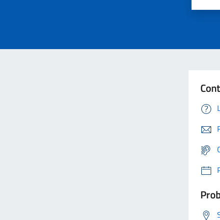
Cont
Prob