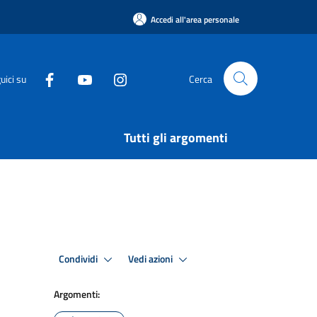
Accedi all'area personale
uici su
Cerca
Tutti gli argomenti
Condividi
Vedi azioni
Argomenti: